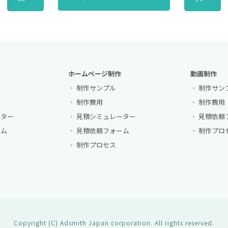
ホームページ制作
動画制作
制作サンプル
制作サン
制作費用
制作費用
ーター
見積シミュレーター
見積依頼
ーム
見積依頼フォーム
制作プロ
制作プロセス
Copyright (C) Adsmith Japan corporation. All rights reserved.