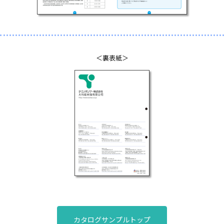
＜裏表紙＞
カタログサンプルトップ